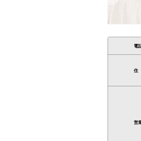
電
住
営