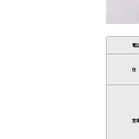
電
住
営