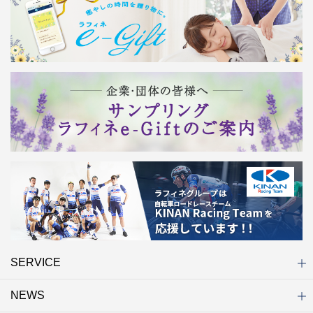
SERVICE
NEWS
初めての方へ
店舗検索
キャンペーン
ラフィネ マルシェ（通販サイト）
WEB予約
よくある質問（Q&A）
サイトマップ