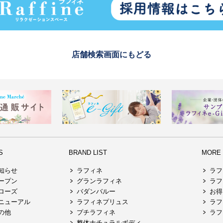
店舗検索画面にもどる
S
BRAND LIST
MORE R
知らせ
ラフィネ
ラフ
ープン
グランラフィネ
ラフ
ローズ
バダンバルー
お得
ニューアル
ラフィネプリュス
ラフ
の他
プチラフィネ
ラフ
整体ナチュラルボディ