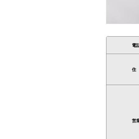
電
住
営