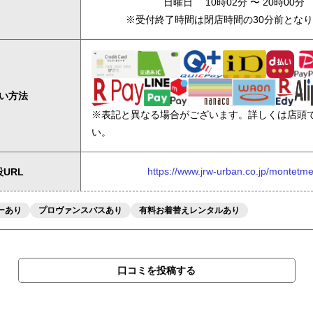
日曜日 10時02分 〜 20時00分
※受付終了時間は閉店時間の30分前とな
い方法
※表記と異なる場合がございます。詳しくは店頭
い。
https://www.jrw-urban.co.jp/montetme
URL
ーあり
プロヴァンスバスあり
有料お着替えレンタルあり
口コミを投稿する