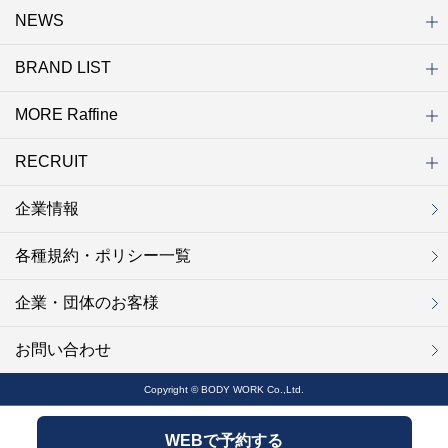
NEWS
初めての方へ
店舗検索
キャンペーン
ラフィネ マルシェ（通販サイト）
WEB予約
よくある質問（Q&A）
サイトマップ
BRAND LIST
ニュース一覧
お知らせ
オープン
クローズ
リニューアル
その他
MORE Raffine
ブランド一覧
ラフィネ
グランラフィネ
バダンバルー
ラフィネプリュス
プチラフィネ
整体ナチュラルボディ
トータルセラピー
フットデザイン
REFLE（リフレ）
Raffine TOKYO
ラフィネ ランニングスタイル
（ラフィネ トウキョウ）
RECRUIT
MORE Raffine
ラフィネのこだわり
ラフィネのひみつ
お得で便利なサービス
ラフィネギフト
ラフィネグループアスリート
企業情報
セラピスト採用
新卒採用
研修サイト
NOWON!!
各種規約・ポリシー一覧
企業・団体のお客様
お問い合わせ
Copyright © BODY WORK Co.,Ltd.
WEBで予約する