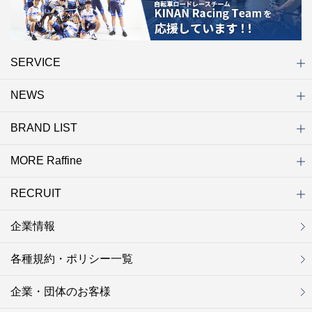
SERVICE
NEWS
初めての方へ
店舗検索
キャンペーン
ラフィネ マルシェ（通販サイト）
WEB予約
よくある質問（Q&A）
サイトマップ
BRAND LIST
ニュース一覧
お知らせ
オープン
クローズ
リニューアル
その他
MORE Raffine
ブランド一覧
ラフィネ
グランラフィネ
バダンバルー
ラフィネプリュス
プチラフィネ
整体ナチュラルボディ
トータルセラピー
フットデザイン
REFLE（リフレ）
Raffine TOKYO
ラフィネ ランニングスタイル
（ラフィネ トウキョウ）
RECRUIT
MORE Raffine
ラフィネのこだわり
ラフィネのひみつ
お得で便利なサービス
ラフィネギフト
ラフィネグループアスリート
企業情報
セラピスト採用
新卒採用
研修サイト
NOWON!!
各種規約・ポリシー一覧
企業・団体のお客様