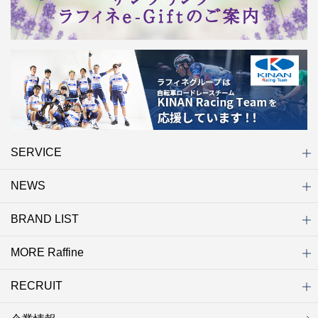
SERVICE
NEWS
初めての方へ
店舗検索
キャンペーン
ラフィネ マルシェ（通販サイト）
WEB予約
よくある質問（Q&A）
サイトマップ
BRAND LIST
ニュース一覧
お知らせ
オープン
クローズ
リニューアル
その他
MORE Raffine
ブランド一覧
ラフィネ
グランラフィネ
バダンバルー
ラフィネプリュス
プチラフィネ
整体ナチュラルボディ
トータルセラピー
フットデザイン
REFLE（リフレ）
Raffine TOKYO
ラフィネ ランニングスタイル
（ラフィネ トウキョウ）
RECRUIT
MORE Raffine
ラフィネのこだわり
ラフィネのひみつ
お得で便利なサービス
ラフィネギフト
ラフィネグループアスリート