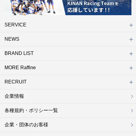
SERVICE
NEWS
初めての方へ
店舗検索
キャンペーン
ラフィネ マルシェ（通販サイト）
WEB予約
よくある質問（Q&A）
サイトマップ
BRAND LIST
ニュース一覧
お知らせ
オープン
クローズ
リニューアル
その他
MORE Raffine
ブランド一覧
ラフィネ
グランラフィネ
バダンバルー
ラフィネプリュス
プチラフィネ
整体ナチュラルボディ
トータルセラピー
フットデザイン
REFLE（リフレ）
Raffine TOKYO
ラフィネ ランニングスタイル
（ラフィネ トウキョウ）
RECRUIT
MORE Raffine
ラフィネのこだわり
ラフィネのひみつ
お得で便利なサービス
ラフィネギフト
ラフィネグループアスリート
企業情報
セラピスト採用
新卒採用
研修サイト
NOWON!!
各種規約・ポリシー一覧
企業・団体のお客様