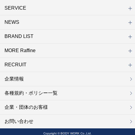
SERVICE
NEWS
初めての方へ
店舗検索
キャンペーン
ラフィネ マルシェ（通販サイト）
WEB予約
よくある質問（Q&A）
サイトマップ
BRAND LIST
ニュース一覧
お知らせ
オープン
クローズ
リニューアル
その他
MORE Raffine
ブランド一覧
ラフィネ
グランラフィネ
バダンバルー
ラフィネプリュス
プチラフィネ
整体ナチュラルボディ
トータルセラピー
フットデザイン
REFLE（リフレ）
Raffine TOKYO
ラフィネ ランニングスタイル
（ラフィネ トウキョウ）
RECRUIT
MORE Raffine
ラフィネのこだわり
ラフィネのひみつ
お得で便利なサービス
ラフィネギフト
ラフィネグループアスリート
企業情報
セラピスト採用
新卒採用
研修サイト
NOWON!!
各種規約・ポリシー一覧
企業・団体のお客様
お問い合わせ
Copyright © BODY WORK Co.,Ltd.