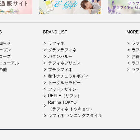
S
BRAND LIST
MORE R
知らせ
ラフィネ
ラフ
ープン
グランラフィネ
ラフ
ローズ
バダンバルー
お得
ニューアル
ラフィネプリュス
ラフ
の他
プチラフィネ
ラフ
整体ナチュラルボディ
トータルセラピー
フットデザイン
REFLE（リフレ）
Raffine TOKYO
（ラフィネ トウキョウ）
ラフィネ ランニングスタイル