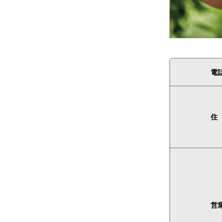
電
住
営