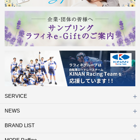
SERVICE
NEWS
初めての方へ
店舗検索
キャンペーン
ラフィネ マルシェ（通販サイト）
WEB予約
よくある質問（Q&A）
サイトマップ
BRAND LIST
ニュース一覧
お知らせ
オープン
クローズ
リニューアル
その他