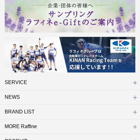
SERVICE
NEWS
初めての方へ
店舗検索
キャンペーン
ラフィネ マルシェ（通販サイト）
WEB予約
よくある質問（Q&A）
サイトマップ
BRAND LIST
ニュース一覧
お知らせ
オープン
クローズ
リニューアル
その他
MORE Raffine
ブランド一覧
ラフィネ
グランラフィネ
バダンバルー
ラフィネプリュス
プチラフィネ
整体ナチュラルボディ
トータルセラピー
フットデザイン
REFLE（リフレ）
Raffine TOKYO
ラフィネ ランニングスタイル
（ラフィネ トウキョウ）