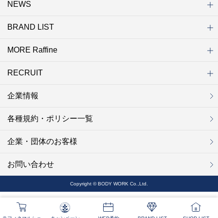
NEWS
初めての方へ
店舗検索
キャンペーン
ラフィネ マルシェ（通販サイト）
WEB予約
よくある質問（Q&A）
サイトマップ
BRAND LIST
ニュース一覧
お知らせ
オープン
クローズ
リニューアル
その他
MORE Raffine
ブランド一覧
ラフィネ
グランラフィネ
バダンバルー
ラフィネプリュス
プチラフィネ
整体ナチュラルボディ
トータルセラピー
フットデザイン
REFLE（リフレ）
Raffine TOKYO
ラフィネ ランニングスタイル
（ラフィネ トウキョウ）
RECRUIT
MORE Raffine
ラフィネのこだわり
ラフィネのひみつ
お得で便利なサービス
ラフィネギフト
ラフィネグループアスリート
企業情報
セラピスト採用
新卒採用
研修サイト
NOWON!!
各種規約・ポリシー一覧
企業・団体のお客様
お問い合わせ
Copyright © BODY WORK Co.,Ltd.