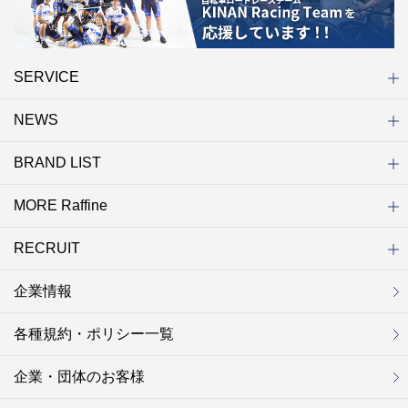
SERVICE
NEWS
初めての方へ
店舗検索
キャンペーン
ラフィネ マルシェ（通販サイト）
WEB予約
よくある質問（Q&A）
サイトマップ
BRAND LIST
ニュース一覧
お知らせ
オープン
クローズ
リニューアル
その他
MORE Raffine
ブランド一覧
ラフィネ
グランラフィネ
バダンバルー
ラフィネプリュス
プチラフィネ
整体ナチュラルボディ
トータルセラピー
フットデザイン
REFLE（リフレ）
Raffine TOKYO
ラフィネ ランニングスタイル
（ラフィネ トウキョウ）
RECRUIT
MORE Raffine
ラフィネのこだわり
ラフィネのひみつ
お得で便利なサービス
ラフィネギフト
ラフィネグループアスリート
企業情報
セラピスト採用
新卒採用
研修サイト
NOWON!!
各種規約・ポリシー一覧
企業・団体のお客様