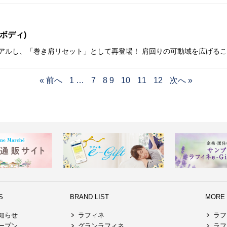
ボディ)
« 前へ
1
…
7
8
9
10
11
12
次へ »
S
BRAND LIST
MORE R
知らせ
ラフィネ
ラフ
ープン
グランラフィネ
ラフ