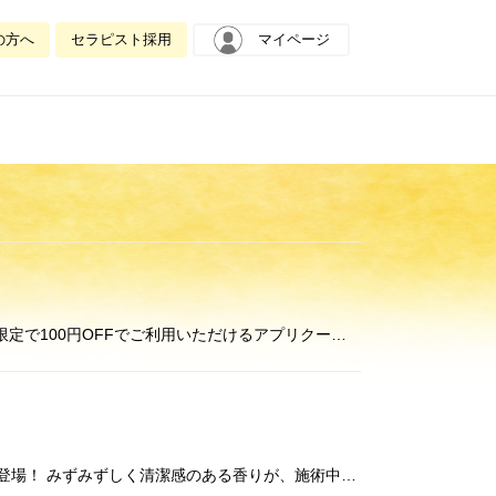
の方へ
セラピスト採用
マイページ
平素よりラフィネグループをご利用いただき誠にありがとうございます。 春季限定キャンペーンコースにつきまして、3月限定で100円OFFでご利用いただけるアプリクーポンを配信いたします！ 3月からの新しい季節限定コースが、ア
リフレクソロジー・ハンドリフレクソロジーに使用しているボディミルクに今年は『フレッシュグリーンティーの香り』が登場！ みずみずしく清潔感のある香りが、施術中のリラックス感を高め、すっきりとしながらも、やさしい余韻を感じら