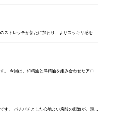
目の周りと耳をほぐした後に「めぐりズム」を付けて、リラックスしながら首・肩・頭をほぐすコースです。 今年は肩回りのストレッチが新たに加わり、よりスッキリ感を感じていただけます♪ めぐりズムの香りは、「気分澄みわたる、森林
昨年大人気のキャンペーンを今年も実施いたします！ あお向けとうつ伏せの両方から肩甲骨周りをアプローチするコースです。 今回は、和精油と洋精油を組み合わせたアロマを使用し、ハッカ＆ユーカリ配合の清涼感のある香りで呼吸をすっ
高濃度炭酸泡を使用し、頭と耳まわりを中心にほぐしていくことで、 自律神経を整え、深いリラクゼーションへ導くコースです。 パチパチとした心地よい炭酸の刺激が、頭も心も穏やかにほぐしていきます。 目・肩のお疲れ・頭のだるさ・