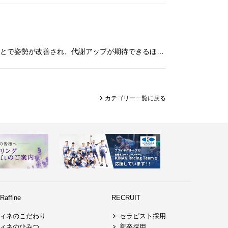
以前ご好評いただいた「肩甲骨はがし」をリニューアルし、「巻き肩リセット」として再登場！ 肩回りの可動域を広げることで姿勢が改善され、代謝アップが期待できるほか、 圧迫や手ぬぐいを使ったやストレッチを行うので、通常の整体コ
カテゴリー一覧に戻る
affine
RECRUIT
ィネのこだわり
セラピスト採用
ィネのひみつ
新卒採用