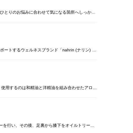
整体ナチュラルボディを初めてご利用いただく方限定の、お得な整体トライアルコース。 丁寧な状態観察を行い、お一人おひとりのお悩みに合わせて気になる箇所へしっかりアプローチする整体コースを、 通常料金より15％OFFにてご利
肩甲骨周りをしっかりほぐしたあと、オイルを使用して首のお疲れをケアするコースです。 今回は美容と健康をトータルサポートするウェルネスブランド「nahrin (ナリン) 」で大人気の40種類のハーブ（33種類のエッセンシャ
新生活に足元から新たな活力を。 アロマトリートメントと可動域を広げるストレッチで、すっきり軽やかな脚に導きます。 使用するのは和精油と洋精油を組み合わせたアロマで、 ハッカ＆ユーカリ配合の清涼感のある香りが呼吸をすっと調
春の訪れとともに、自律神経を整え、心身をリフレッシュ♪ REFLEの心地よい刺激で足首から先のパウダーリフレクソロジーを行い、その後、足裏から膝下をオイルトリートメントでほぐすコースです。 ※パウダーリフレクソロジーはハ