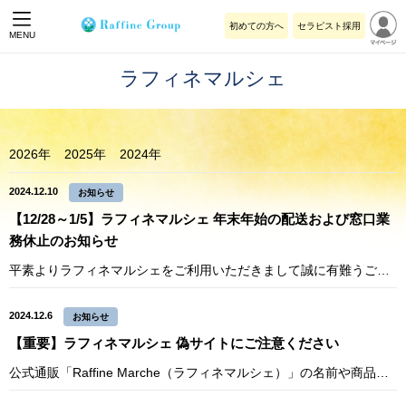
初めての方へ
セラピスト採用
MENU
ラフィネマルシェ
2026年
2025年
2024年
2024.12.10
お知らせ
【12/28～1/5】ラフィネマルシェ 年末年始の配送および窓口業
務休止のお知らせ
平素よりラフィネマルシェをご利用いただきまして誠に有難うございます。 誠に勝手ではございますが、公式通販「ラフィネマルシェ」は、下記の通り、年末年始の配送および窓口業務を休止させていただきます。 配送および窓口業務休止期
2024.12.6
お知らせ
【重要】ラフィネマルシェ 偽サイトにご注意ください
公式通販「Raffine Marche（ラフィネマルシェ）」の名前や商品画像等を無断使用し、当店を装った偽サイトが確認されております。 これらのサイトでのご注文やお振込み、個人情報の入力は詐欺被害に繋がる恐れがありますの