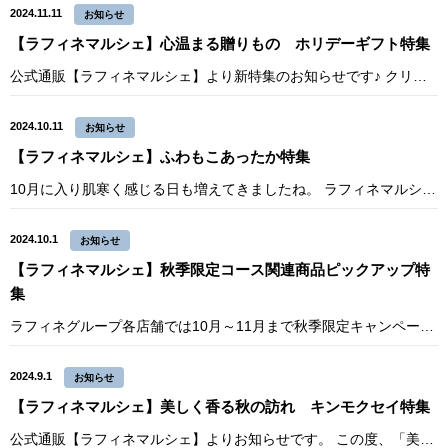
2024.11.11
お知らせ
【ラフィネマルシェ】心温まる贈りもの ホリデーギフト特集
公式通販【ラフィネマルシェ】より新特集のお知らせです♪ クリスマスや一年の終わり、年始にかけてのホリデーシーズンにラフィネマルシェでは、今年も大切な家族や日頃の感謝を伝えたい人、そして自分に贈る特別なギフトをご用意しまし
2024.10.11
お知らせ
【ラフィネマルシェ】ふわもこあったか特集
10月に入り肌寒く感じる日も増えてきましたね。 ラフィネマルシェではお家や職場、外出や通勤時にも取り入れられるあったか商品の販売を開始いたしました。 寒暖差で体調を崩しやすくなる季節。 手足や身体を温めてカラダとココロを
2024.10.1
お知らせ
【ラフィネマルシェ】秋季限定コース関連商品ピックアップ特
集
ラフィネグループ各店舗では10月～11月まで秋季限定キャンペーンを実施中！ ラフィネでは骨盤や腰周りをほぐす「骨盤ほぐし」を実施いたします。 身体の中心である骨盤周りをケアすることで、代謝も上がりすっきり軽やかに♪ マル
2024.9.1
お知らせ
【ラフィネマルシェ】美しく香る秋の訪れ キンモクセイ特集
公式通販【ラフィネマルシェ】よりお知らせです。 この度、「美しく香る秋の訪れ キンモクセイ特集」として、秋の訪れに合わせて、毎年大人気のキンモクセイの香りの商品を追加しました！ キンモクセイの香りは、心を癒やしリラックス