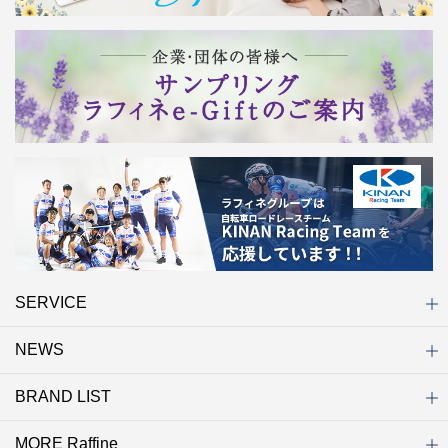
SERVICE
NEWS
初めての方へ
店舗検索
キャンペーン
ラフィネ マルシェ（通販サイト）
WEB予約
よくある質問（Q&A）
サイトマップ
BRAND LIST
ニュース一覧
お知らせ
オープン
クローズ
リニューアル
その他
MORE Raffine
ブランド一覧
ラフィネ
グランラフィネ
バダンバルー
ラフィネプリュス
プチラフィネ
整体ナチュラルボディ
トータルセラピー
フットデザイン
REFLE（リフレ）
Raffine TOKYO
ラフィネ ランニングスタイル