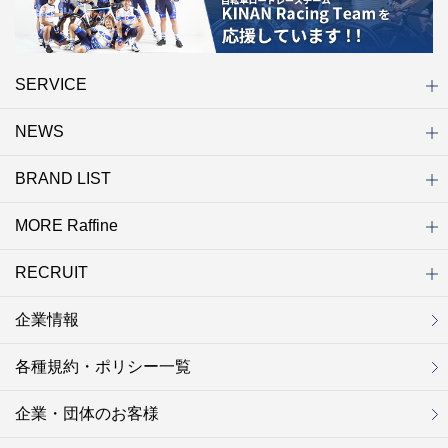
SERVICE
NEWS
初めての方へ
店舗検索
キャンペーン
ラフィネ マルシェ（通販サイト）
WEB予約
よくある質問（Q&A）
サイトマップ
BRAND LIST
ニュース一覧
お知らせ
オープン
クローズ
リニューアル
その他
MORE Raffine
ブランド一覧
ラフィネ
グランラフィネ
バダンバルー
ラフィネプリュス
プチラフィネ
整体ナチュラルボディ
トータルセラピー
フットデザイン
REFLE（リフレ）
Raffine TOKYO
ラフィネ ランニングスタイル
（ラフィネ トウキョウ）
RECRUIT
MORE Raffine
ラフィネのこだわり
ラフィネのひみつ
お得で便利なサービス
ラフィネギフト
ラフィネグループアスリート
企業情報
セラピスト採用
新卒採用
研修サイト
NOWON!!
各種規約・ポリシー一覧
企業・団体のお客様